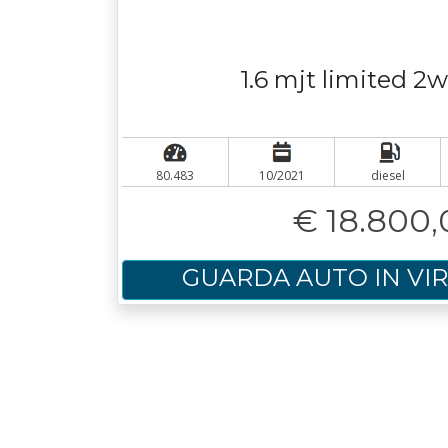
1.6 mjt limited 2
80.483
10/2021
diesel
€ 18.800,
GUARDA AUTO IN VI