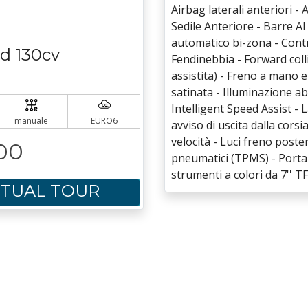
Airbag laterali anteriori - 
Sedile Anteriore - Barre Al 
automatico bi-zona - Contro
wd 130cv
Fendinebbia - Forward coll
assistita) - Freno a mano el
satinata - Illuminazione abi
Intelligent Speed Assist -
manuale
EURO6
avviso di uscita dalla corsi
velocità - Luci freno post
00
pneumatici (TPMS) - Porta
strumenti a colori da 7'' 
RTUAL TOUR
Uconnect 7" con Andorid 
Services), vivavoce Bluetoo
Sedile anteriore conducente
per passeggero - Sedile gu
Sedili in Tessuto Premium - 
Sensori Di Parcheggio Post
Servosterzo Elettrico - Sist
Start Assist) - Sovratappeti