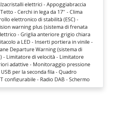
Alzacristalli elettrici - Appoggiabraccia
Tetto - Cerchi in lega da 17'' - Clima
llo elettronico di stabilità (ESC) -
ision warning plus (sistema di frenata
ettrico - Griglia anteriore grigio chiara
tacolo a LED - Inserti portiera in vinile -
 Lane Departure Warning (sistema di
a) - Limitatore di velocità - Limitatore
eriori adattive - Monitoraggio pressione
 USB per la seconda fila - Quadro
TFT configurabile - Radio DAB - Schermo
Auto/Apple CarPlay, TBM (Uconnect Box &
th, comandi al volante e servizi Live -
 regolabile in 6 posizioni / 4 posizioni
ida con regolazione lombare elettrica -
Sedili posteriori reclinabili 60/40 -
eriori - Sensori di parcheggio anteriori -
ema di ausilio alla partenza in salita (Hill
 - Specchietti retrovisori esterni grigio