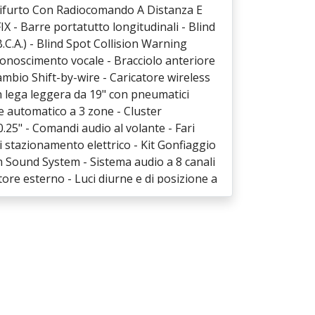
ntifurto Con Radiocomando A Distanza E
IX - Barre portatutto longitudinali - Blind
.C.A.) - Blind Spot Collision Warning
iconoscimento vocale - Bracciolo anteriore
mbio Shift-by-wire - Caricatore wireless
n lega leggera da 19" con pneumatici
e automatico a 3 zone - Cluster
25" - Comandi audio al volante - Fari
di stazionamento elettrico - Kit Gonfiaggio
 Sound System - Sistema audio a 8 canali
ore esterno - Luci diurne e di posizione a
 - Maniglie e specchietti retrovisori in
Portellone posteriore elettrico - Presa
 Pulsante d'avviamento "StartButton" con
6 speakers - Rear Occupant Alert (R.O.A.)
trovisore interno elettrocromico - Sedile
tezza e con supporto lombare elettrico -
le in altezza - Sedile posteriore
:40 - Sedili anteriori riscaldabili - Sedili