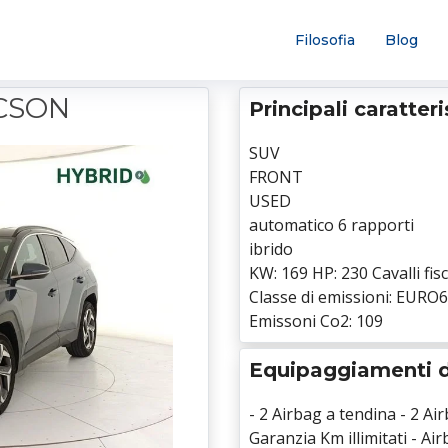
Filosofia
Blog
CSON
Principali caratter
SUV
FRONT
USED
automatico 6 rapporti
ibrido
KW: 169 HP: 230 Cavalli fisc
Classe di emissioni: EURO6
Emissoni Co2: 109
Equipaggiamenti d
- 2 Airbag a tendina - 2 Air
Garanzia Km illimitati - Airb