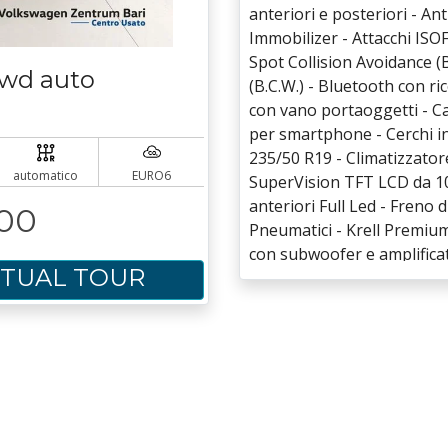
anteriori e posteriori - A
Immobilizer - Attacchi ISOF
Spot Collision Avoidance (B
2wd auto
(B.C.W.) - Bluetooth con r
con vano portaoggetti - Ca
per smartphone - Cerchi i
235/50 R19 - Climatizzator
automatico
EURO6
SuperVision TFT LCD da 10.
anteriori Full Led - Freno 
,00
Pneumatici - Krell Premium
con subwoofer e amplificat
RTUAL TOUR
LED - Luci posteriori a LED
tinta con la carrozzeria - 
ausiliaria 12V (plancia) -
Smart Key - Radio DAB con 
- Remote Seat Folding - Re
guidatore regolabile in al
Sedile passeggero regolabi
abbattibile con modulo 40:20