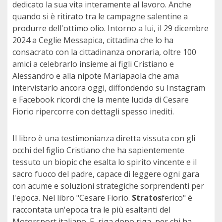
dedicato la sua vita interamente al lavoro. Anche
quando si è ritirato tra le campagne salentine a
produrre dell'ottimo olio. Intorno a lui, il 29 dicembre
2024 a Ceglie Messapica, cittadina che lo ha
consacrato con la cittadinanza onoraria, oltre 100
amici a celebrarlo insieme ai figli Cristiano e
Alessandro e alla nipote Mariapaola che ama
intervistarlo ancora oggi, diffondendo su Instagram
e Facebook ricordi che la mente lucida di Cesare
Fiorio ripercorre con dettagli spesso inediti.
Il libro è una testimonianza diretta vissuta con gli
occhi del figlio Cristiano che ha sapientemente
tessuto un biopic che esalta lo spirito vincente e il
sacro fuoco del padre, capace di leggere ogni gara
con acume e soluzioni strategiche sorprendenti per
l'epoca. Nel libro "Cesare Fiorio.
Stratos
ferico" è
raccontata un'epoca tra le più esaltanti del
Motorsport italiano. E, riga dopo riga, per chi ha